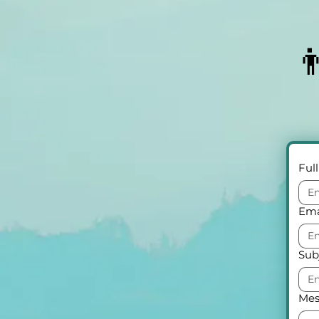

Ful
Ema
Sub
Mes