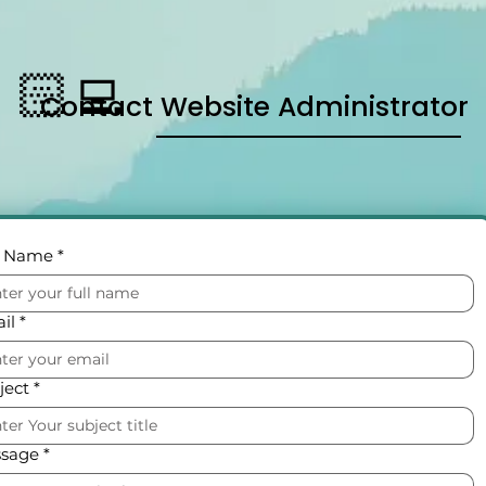
🏻‍💻
Contact
Website Administrator
l Name
*
il
*
ject
*
sage
*