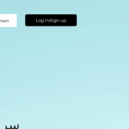
Log In/sign up
tact
سر ا