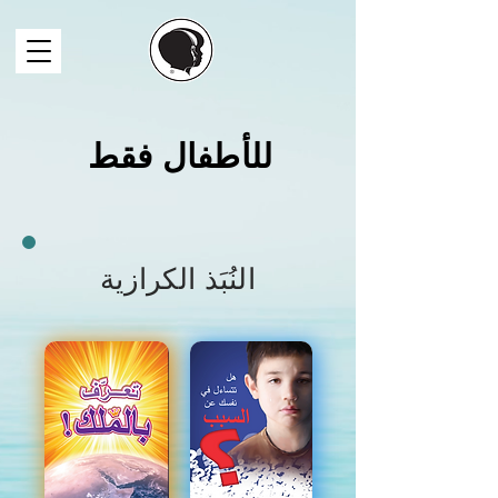
للأطفال فقط
النُبَذ الكرازية